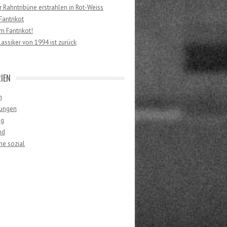
er Rahntribüne erstrahlen in Rot-Weiss
antrikot
 Fantrikot!
lassiker von 1994 ist zurück
IEN
n
ungen
ng
nd
ne sozial