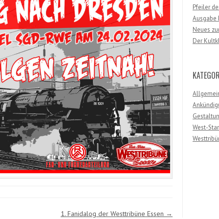
Pfeiler d
Ausgabe F
Neues zum
Der Kultk
KATEGOR
Allgemei
Ankündig
Gestaltu
West-Sta
Westtribü
1. Fanidalog der Westtribüne Essen
→