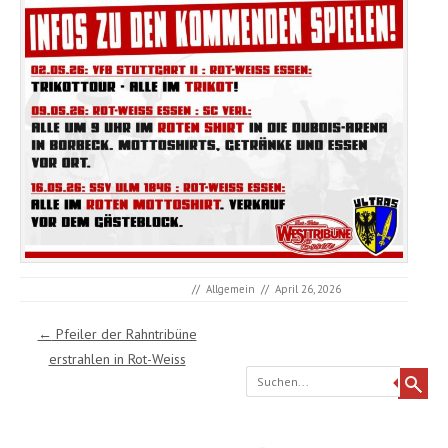
//
Allgemein
//
April 26, 2026
Post navigation
←
Pfeiler der Rahntribüne
erstrahlen in Rot-Weiss
Search