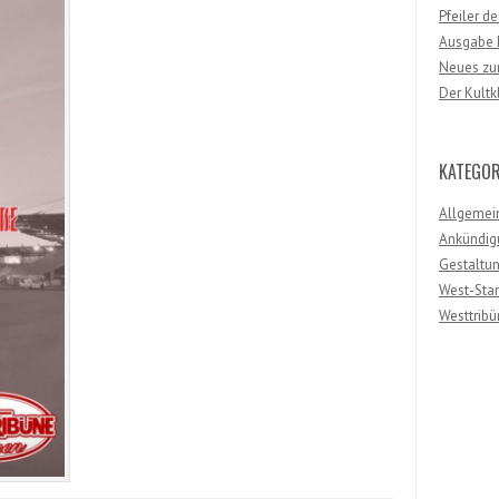
Pfeiler d
Ausgabe F
Neues zum
Der Kultk
KATEGOR
Allgemei
Ankündig
Gestaltu
West-Sta
Westtribü