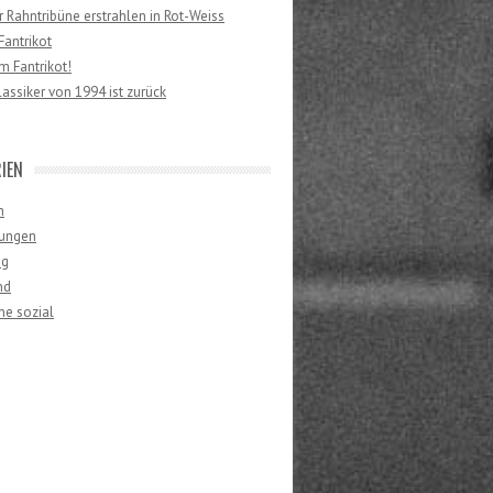
er Rahntribüne erstrahlen in Rot-Weiss
antrikot
 Fantrikot!
lassiker von 1994 ist zurück
IEN
n
ungen
ng
nd
ne sozial