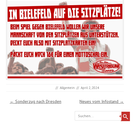
//
Allgemein
//
April 2, 2024
Post navigation
←
Sonderzug nach Dresden
Neues vom Infostand
→
Search