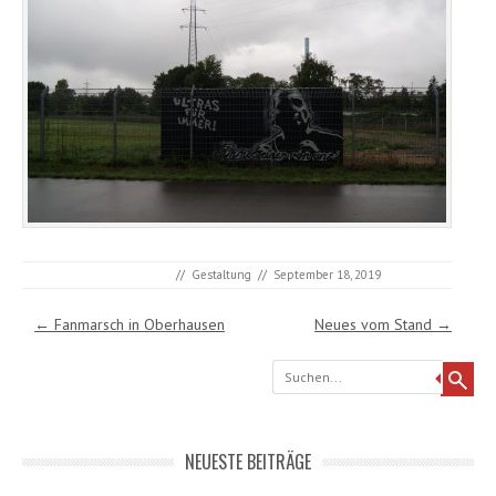
//
Gestaltung
//
September 18, 2019
Post navigation
←
Fanmarsch in Oberhausen
Neues vom Stand
→
Search
NEUESTE BEITRÄGE