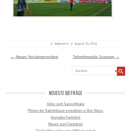
//
Allgemein
//
August 26, 2016
Post navigation
←
Neues Vorsängerpodest
Teilnehmende Gruppen
→
Search
NEUESTE BEITRÄGE
Alles zum Saisonfinale
Pfeiler der Rahntribüne erstrahlen in Rot-Weiss
Ausgabe Fantrikot
Neues zum Fantrikot!
Der Kultklassiker von 1994 ist zurück