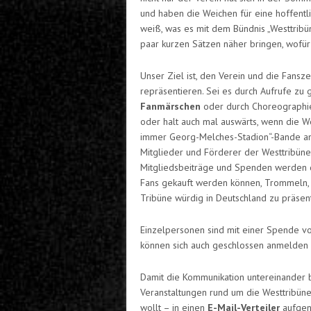
und haben die Weichen für eine hoffentli
weiß, was es mit dem Bündnis „Westtribün
paar kurzen Sätzen näher bringen, wofür
Unser Ziel ist, den Verein und die Fans
repräsentieren. Sei es durch Aufrufe z
Fanmärschen
oder durch Choreographie
oder halt auch mal auswärts, wenn die Wes
immer Georg-Melches-Stadion“-Bande an 
Mitglieder und Förderer der Westtribüne
Mitgliedsbeiträge und Spenden werden 
Fans gekauft werden können, Trommeln, 
Tribüne würdig in Deutschland zu präsent
Einzelpersonen sind mit einer Spende v
können sich auch geschlossen anmelden 
Damit die Kommunikation untereinander b
Veranstaltungen rund um die Westtribüne
wollt – in einen
E-Mail-Verteiler
aufge