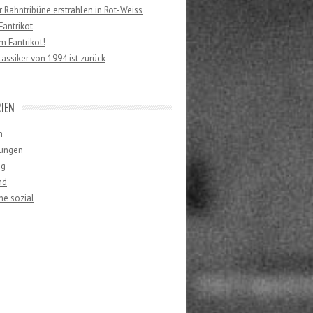
er Rahntribüne erstrahlen in Rot-Weiss
antrikot
 Fantrikot!
lassiker von 1994 ist zurück
IEN
n
ungen
ng
nd
ne sozial