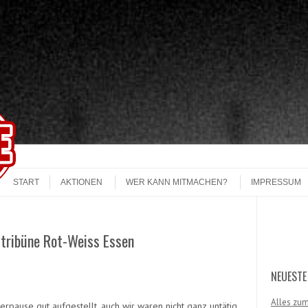
START
AKTIONEN
WER KANN MITMACHEN?
IMPRESSUM
Search
tribüne Rot-Weiss Essen
NEUESTE
Alles zum
erpause gut aufgestellt, auch wir waren nicht ganz untätig