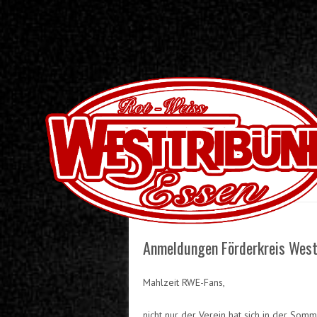
Skip to content
Menu
Anmeldungen Förderkreis West
Mahlzeit RWE-Fans,
nicht nur der Verein hat sich in der Somm