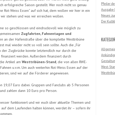
Pfeiler d
ch erfolgreiche Saison gestellt. Wer noch nicht so genau
Ausgabe F
e Rot-Weiss Essen“ auf sich hat, dem wollen wir hier in ein
Neues zum
 wir stehen und was wir erreichen wollen.
Der Kultk
zene so geschlossen und eindrucksvoll wie möglich zu
u gemeinsamen
Zugfahrten, Fahnentagen und
KATEGOR
n an der Hafenstraße über die komplette Westtribüne
t mal wieder nicht so voll sein sollte. Auch die „Für
Allgemei
der Zugbrücke konnte letztendlich nur durch die
Ankündig
 finanziert werden. Außerdem finanziert durch
Gestaltu
die Artikel am
Westtribünen-Stand
, die von allen RWE-
West-Sta
Fahnen u.v.m. Um auch weiterhin Rot-Weiss Essen auf der
Westtribü
ieren, sind wir auf die Förderer angewiesen.
on 19,07 Euro dabei. Gruppen und Fanclubs ab 5 Personen
und zahlen dann 10 Euro pro Person.
esser funktioniert und wir euch über aktuelle Themen und
 auf dem Laufenden halten können, werdet ihr – sofern ihr
nommen.