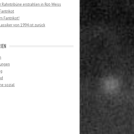
er Rahntribüne erstrahlen in Rot-Weiss
antrikot
 Fantrikot!
lassiker von 1994 ist zurück
IEN
n
ungen
ng
nd
ne sozial