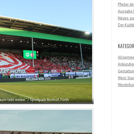
Pfeiler d
Ausgabe F
Neues zum
Der Kultk
KATEGOR
Allgemei
Ankündig
Gestaltu
West-Sta
Westtribü
raum lebt weiter“ / Sportpark Ronhof, Fürth