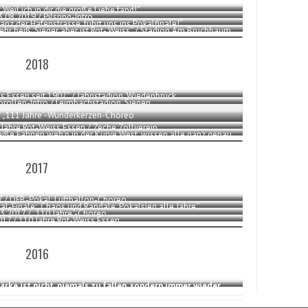
„Weil ich in dir die große Liebe fand!“
23.08.2019 / Pilsring-Intro
lanz der Hafenstrasse, führt uns ins Pokalfinale!“
sehr heiß, Sieger aber ist Rot- Weiss“ / Stadion Am Bruchbaum,
Lippstadt
2018
ss Essen seit 1907“ / Jahnstadion, Wiedenbrück
lorollen-Intro / Leimbachstadion, Siegen
 / „111 Jahre“-Wunderkerzen-Choreo
 Jahre Rot-Weiss Essen / Zeche Zollverein
eiße Fahnen weh’n in der Kurve West, wissen alle ganz genau,
nser Sieg steht fest“
2017
17 / DFB-Pokal: Luftballon-Choreo
al-Finale: „Chaos und Randale, Pokalsieg alle Jahre“
03.2017 / „110 Jahre“-Choreo
2017 / 110 Jahre Rot-Weiss Essen
2016
tärke ist nicht, niemals zu fallen, sondern immer wieder
aufzustehen!“