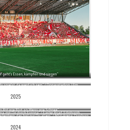
Auf geht’s Essen, kämpfen und siegen“
 du spielst, da werd ich sein“ / Donaustadion, Ulm
2025
So Rot wie Blut, so Weiss wie Schnee“
Opa, mit Dir durch Europa“ / Easter Road, Edinburgh
ederrhein, das bist nur Du allein“ / MSV-Arena, Duisburg
2024