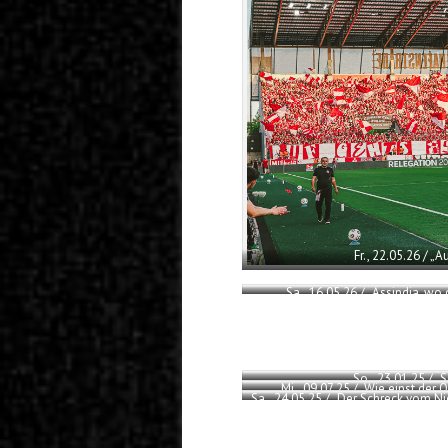
Fr., 22.05.26 / „
Sa., 16.05.26 / „Assindia, wo
So., 23.01.25 / „
Mi., 09.07.25 / „Wie einst der 
Sa., 24.05.25 / „Der Schreck vom Ni