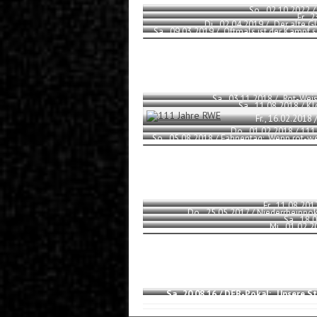
So., 02.10.2022 / 
Fr., 
Di., 02.04.2019 / „Der alte G
Sa., 09.03.2019 / „Oftmals ist der Kampf 
Sa., 03.11.2018 / „Rot-Wei
Sa., 11.08.2018 / K
Fr., 16.02.2018
Do., 01.02.2018 / 111
So., 05.08.2018 / Fahnentag: „Wenn rot-w
u
Fr., 11.08.20
Do., 25.05.2017 / Niederrheinpok
Sa., 18.
Mi., 01.02.
Sa., 20.08.16 / DFB-Pokal: „Unsere S