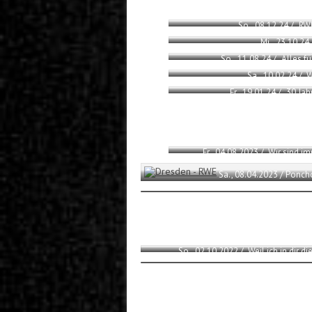
So., 08.12.24 / „RW
Mi., 23.10.24
So., 11.08.24 / „Alles 
Sa., 10.02.24 / „
Fr., 19.01.24 / „30 Ja
Fr., 04.08.2023 / „Wir sind 
Sa., 08.04.2023 / Ponc
So., 02.10.2022 / „Weil ich in dir