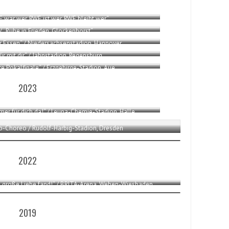
E war wer, RWE ist wer, RWE bleibt wer“
 / „Ruhe in Frieden, Glockenhorst“
für Essen“ / Niedersachsenstadion, Hannover
Wir mit dir“ / Jahnstadion, Regensburg
hre Pokalfinale“ / Erzgebirge-Stadion, Aue
2023
immer für dich da!“ / Leuna-Chemie-Stadion, Halle
ho-Choreo / Rudolf-Harbig-Stadion, Dresden
2022
 die große Liebe fand!“ / BRITA-Arena, Wehen-Wiesbaden
2019